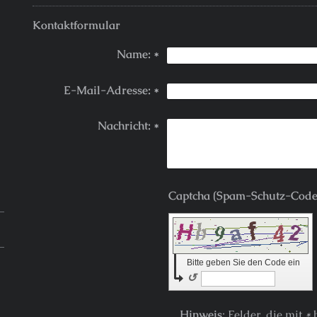
Kontaktformular
Name:
*
E-Mail-Adresse:
*
Nachricht:
*
Bitte geben Sie den Code ein
↺
Hinweis
: Felder, die mit
*
b